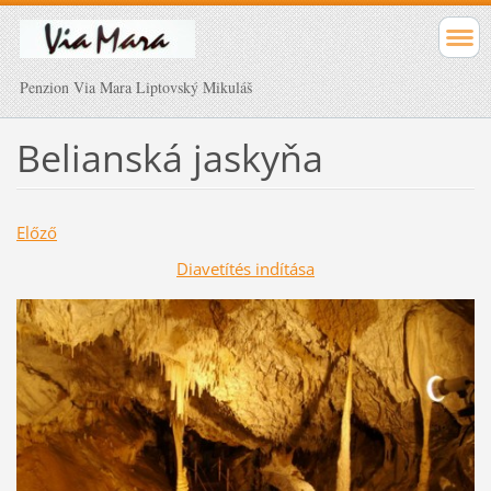
Penzion Via Mara Liptovský Mikuláš
Belianská jaskyňa
Előző
Diavetítés indítása