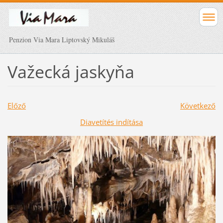
Penzion Via Mara Liptovský Mikuláš
Važecká jaskyňa
Előző
Következő
Diavetítés indítása