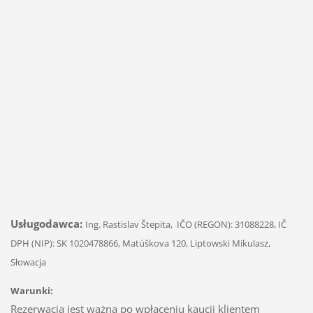
Usługodawca:
Ing. Rastislav Štepita, IČO (REGON): 31088228, IČ
DPH (NIP): SK 1020478866, Matúškova 120, Liptowski Mikulasz,
Słowacja
Warunki:
Rezerwacja jest ważna po wpłaceniu kaucji klientem