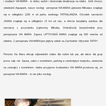
i studiach VIA MARA - to dobry wybór i doskonała lokalizacja na relaks. Jeśli chcesz
odwiedzić Aquapark, nasze noclegi - pensjonat VIA MARA Liptowski Mikulasz znajduje
się w odległości 1200 m od parku wodnego TATRALANDIA. Ośrodek narciarski
JASNA znajduje się w odległości 13 km od nas, w ofercie bezpłatny autobus dla
narciarzy z przystanku (Liptovsky Mikulas, Ondrašová)
bezpośrednio przy
pensjonacie VIA M
ARA
.
Zapora
L
IPTOVSKÁ MARA
znajduje się 500 metrów od
obiektu
.
Z p
ensjonat
u
VIA MARA jest piękny widok na
Z
achód
nie
i
Wysokie
TATRY
.
Penzion Via Mara oferuje odpowiedni relaks dla rodzin lub par, ale także dla grup
przez cały rok. Sauna, salon z kominkiem, parking w zamkniętym budynku, siedzenia
na zewnątrz z kominkiem i ładne przyjazne środowisko VIA MARA przekona cię, że
pensjonat
VIA
MARA – to nie tylko noclegi...