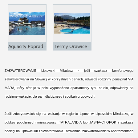
Tatralandia - 1
Besenová - 13
km
km
Aquacity Poprad -
Termy Orawice -
50 km
45 km
ZAKWATEROWANIE Liptowski Mikulasz - jeśli szukasz komfortowego
zakwaterowania na Słowacji w korzystnych cenach, odwiedź rodzinny pensjonat VIA
MARA, który oferuje w pełni wyposażone apartamenty typu studio, odpowiedny na
rodzinne wakacje, dla par i dla biznesu i spotkań grupowych.
Jeśli zdecydowałeś się na wakacje w regionie Liptov, w Liptovskim Mikulaszu, w
pobliżu popularnych miejscowości TATRALANDIA lub JASNA-CHOPOK i szukasz
noclegi na Liptowie lub zakwaterowania Tatralandia, zakwaterowanie w Apartamentach