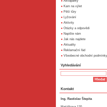
Akvaparky
Kam na výlet
Pěší tůry
Lyžování
Aktivity
Otázky a odpovědi
Napište nám
Jak nás najdete
Aktuality
Reklamační řád
Všeobecné obchodní podmínk
Vyhledávání
Kontakt
Ing. Rastislav Štepita
Matúškova 120