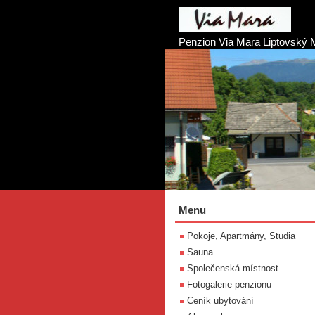
Penzion Via Mara Liptovský 
Menu
Pokoje, Apartmány, Studia
Sauna
Společenská místnost
Fotogalerie penzionu
Ceník ubytování