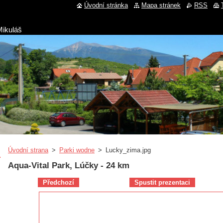
Úvodní stránka
Mapa stránek
RSS
Mikuláš
Úvodní strana
>
Parki wodne
>
Lucky_zima.jpg
Aqua-Vital Park, Lúčky - 24 km
Předchozí
Spustit prezentaci