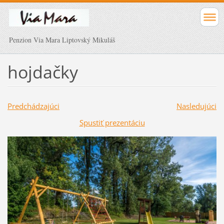
Penzion Via Mara Liptovský Mikuláš
hojdačky
Predchádzajúci
Nasledujúci
Spustiť prezentáciu