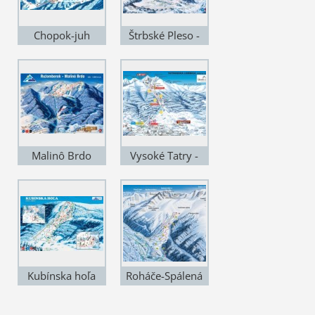
Chopok-juh
Štrbské Pleso -
40 km
Malinô Brdo
Vysoké Tatry -
Tatranská
Lomnica
Kubínska hoľa
Roháče-Spálená