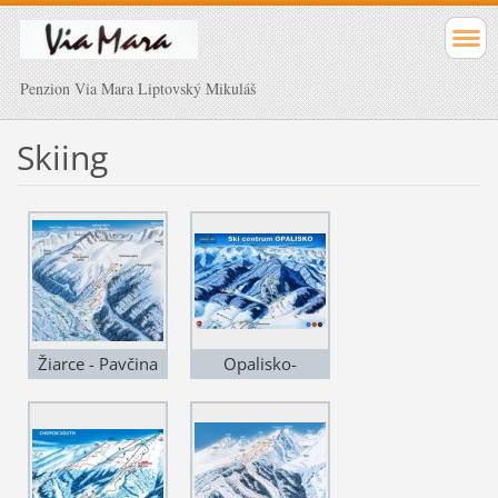
Penzion Via Mara Liptovský Mikuláš
Skiing
Žiarce - Pavčina
Opalisko-
Lehota
Závažná Poruba -
6 km